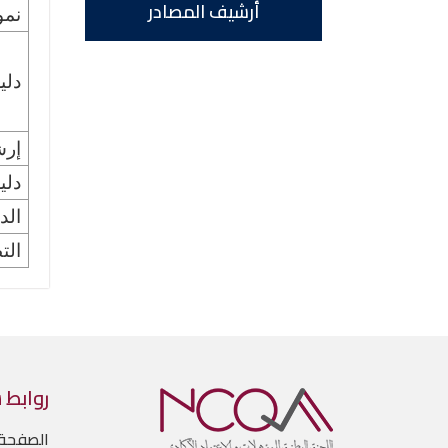
أرشيف المصادر
نمو
دلي
إرش
دلي
الد
الت
روابط 
الصفحة 